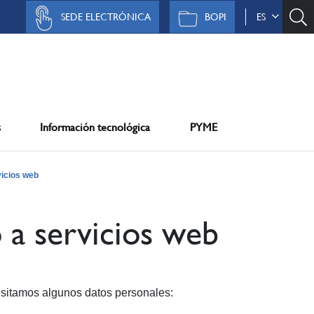
SEDE ELECTRÓNICA
BOPI
ES
s
Información tecnológica
PYME
vicios web
 a servicios web
esitamos algunos datos personales: