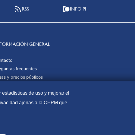
RSS
INFO PI
NFORMACIÓN GENERAL
ntacto
eguntas frecuentes
sas y precios públicos
rmas de pago
r estadísticas de uso y mejorar el
pa web
privacidad ajenas a la OEPM que
l
Política de Cookies
Protección de datos