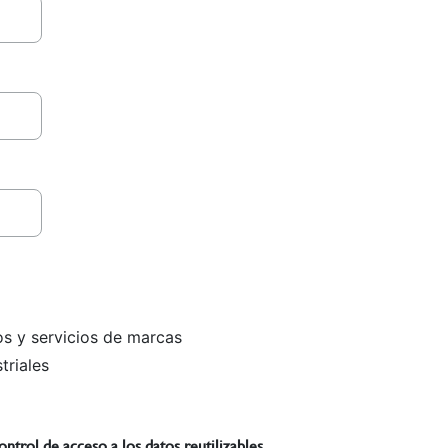
CLINMAR - Clasificación internacional de productos y servicios de marcas
enciones y diseños industriales
Consiento el tratamiento de mis datos personales para el control de acceso a los datos reutilizables.