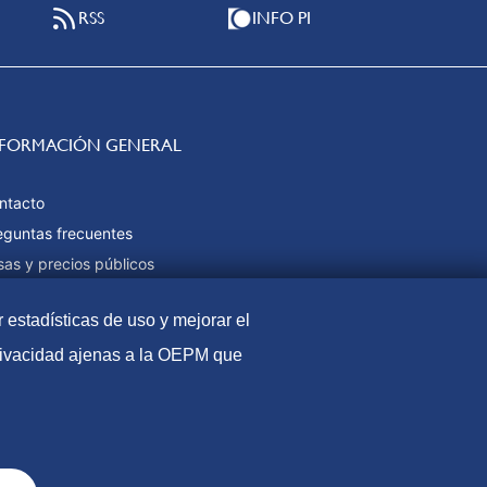
RSS
INFO PI
NFORMACIÓN GENERAL
ntacto
eguntas frecuentes
sas y precios públicos
rmas de pago
r estadísticas de uso y mejorar el
pa web
privacidad ajenas a la OEPM que
l
Política de Cookies
Protección de datos