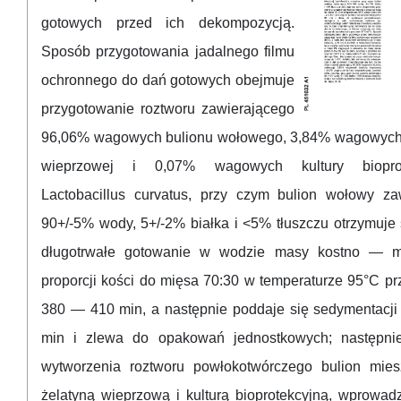
gotowych przed ich dekompozycją.
Sposób przygotowania jadalnego filmu
ochronnego do dań gotowych obejmuje
przygotowanie roztworu zawierającego
96,06% wagowych bulionu wołowego, 3,84% wagowych 
wieprzowej i 0,07% wagowych kultury bioprot
Lactobacillus curvatus, przy czym bulion wołowy za
90+/-5% wody, 5+/-2% białka i <5% tłuszczu otrzymuje 
długotrwałe gotowanie w wodzie masy kostno — m
proporcji kości do mięsa 70:30 w temperaturze 95°C pr
380 — 410 min, a następnie poddaje się sedymentacji
min i zlewa do opakowań jednostkowych; następni
wytworzenia roztworu powłokotwórczego bulion mies
żelatyną wieprzową i kulturą bioprotekcyjną, wprowad