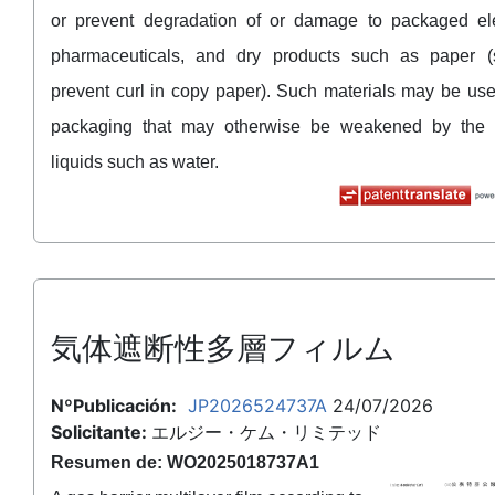
or prevent degradation of or damage to packaged ele
pharmaceuticals, and dry products such as paper (
prevent curl in copy paper). Such materials may be use
packaging that may otherwise be weakened by the a
liquids such as water.
気体遮断性多層フィルム
NºPublicación:
JP2026524737A
24/07/2026
Solicitante:
エルジー・ケム・リミテッド
Resumen de: WO2025018737A1