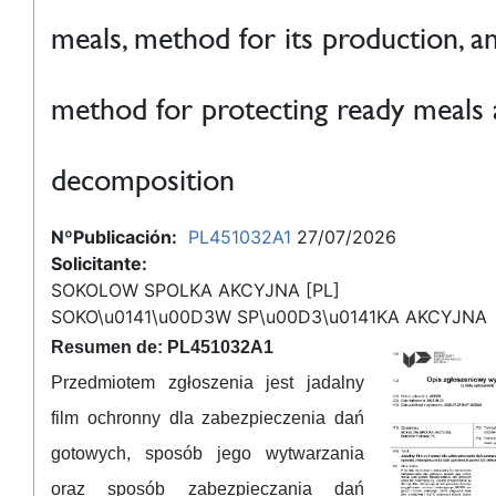
meals, method for its production, a
method for protecting ready meals 
decomposition
NºPublicación:
PL451032A1
27/07/2026
Solicitante:
SOKOLOW SPOLKA AKCYJNA [PL]
SOKO\u0141\u00D3W SP\u00D3\u0141KA AKCYJNA
Resumen de: PL451032A1
Przedmiotem zgłoszenia jest jadalny
film ochronny dla zabezpieczenia dań
gotowych, sposób jego wytwarzania
oraz sposób zabezpieczania dań