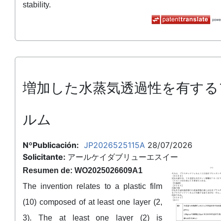
stability.
増加した水蒸気透過性を有する
ルム
NºPublicación:
JP2026525115A
28/07/2026
Solicitante:
アールケイダブリューエスイー
Resumen de: WO2025026609A1
The invention relates to a plastic film
(10) composed of at least one layer (2,
3). The at least one layer (2) is