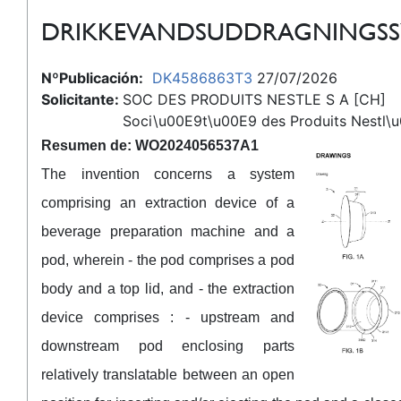
DRIKKEVANDSUDDRAGNINGSS
NºPublicación:
DK4586863T3
27/07/2026
Solicitante:
SOC DES PRODUITS NESTLE S A [CH]
Soci\u00E9t\u00E9 des Produits Nestl\u
Resumen de: WO2024056537A1
The invention concerns a system
comprising an extraction device of a
beverage preparation machine and a
pod, wherein - the pod comprises a pod
body and a top lid, and - the extraction
device comprises : - upstream and
downstream pod enclosing parts
relatively translatable between an open