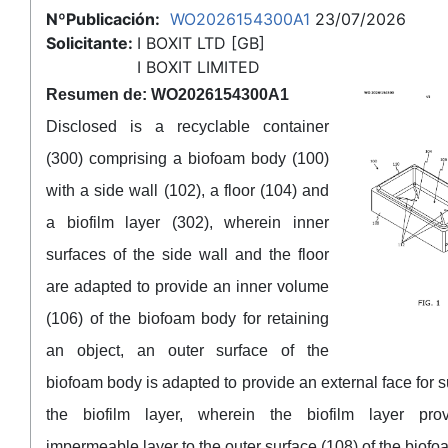
NºPublicación:
WO2026154300A1
23/07/2026
Solicitante:
I BOXIT LTD [GB]
I BOXIT LIMITED
Resumen de: WO2026154300A1
Disclosed is a recyclable container
(300) comprising a biofoam body (100)
with a side wall (102), a floor (104) and
a biofilm layer (302), wherein inner
surfaces of the side wall and the floor
are adapted to provide an inner volume
(106) of the biofoam body for retaining
an object, an outer surface of the
biofoam body is adapted to provide an external face for 
the biofilm layer, wherein the biofilm layer pro
impermeable layer to the outer surface (108) of the biofo