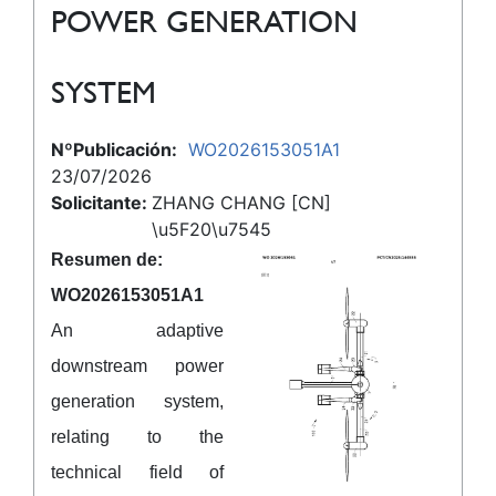
POWER GENERATION
SYSTEM
NºPublicación:
WO2026153051A1
23/07/2026
Solicitante:
ZHANG CHANG [CN]
\u5F20\u7545
Resumen de:
WO2026153051A1
An adaptive
downstream power
generation system,
relating to the
technical field of