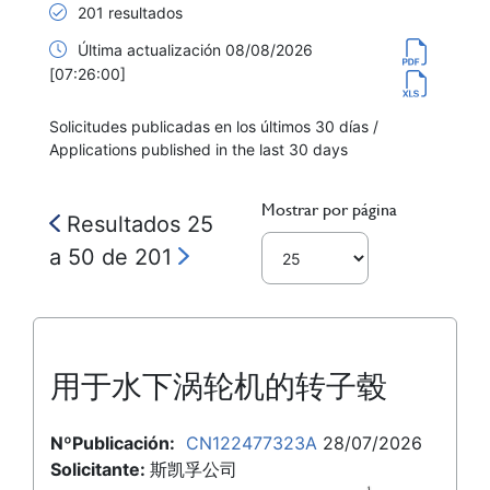
201 resultados
Última actualización 08/08/2026
[07:26:00]
Solicitudes publicadas en los últimos 30 días /
Applications published in the last 30 days
Mostrar por página
Resultados 25
a 50 de 201
用于水下涡轮机的转子毂
NºPublicación:
CN122477323A
28/07/2026
Solicitante:
斯凯孚公司