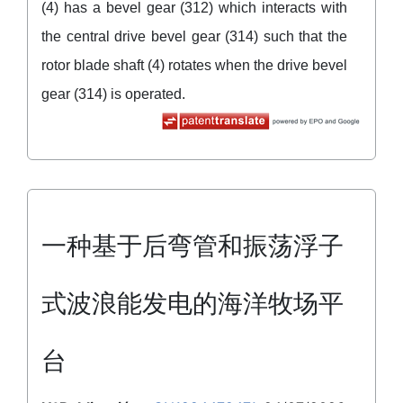
(4) has a bevel gear (312) which interacts with
the central drive bevel gear (314) such that the
rotor blade shaft (4) rotates when the drive bevel
gear (314) is operated.
一种基于后弯管和振荡浮子
式波浪能发电的海洋牧场平
台