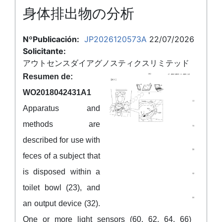
身体排出物の分析
NºPublicación:
JP2026120573A
22/07/2026
Solicitante:
アウトセンスダイアグノスティクスリミテッド
Resumen de:
WO2018042431A1
Apparatus and
methods are
described for use with
feces of a subject that
is disposed within a
toilet bowl (23), and
an output device (32).
One or more light sensors (60, 62, 64, 66)