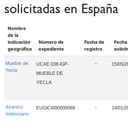
solicitadas en España
Nombre
de la
indicación
Número de
Fecha de
Fecha
geográfica
expediente
registro
solici
Mueble de
-
UCAE 038-IGP-
15/05/2
Yecla
MUEBLE DE
YECLA
Abanico
-
EUGICI000000066
14/01/2
Valenciano