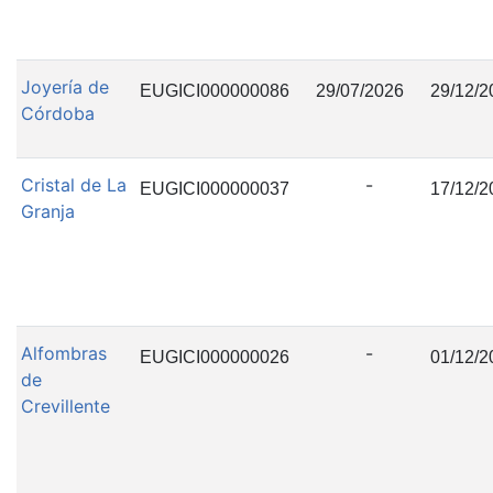
Joyería de
EUGICI000000086
29/07/2026
29/12/2
Córdoba
Cristal de La
-
EUGICI000000037
17/12/2
Granja
Alfombras
-
EUGICI000000026
01/12/2
de
Crevillente