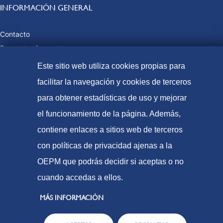
INFORMACIÓN GENERAL
Contacto
Preguntas frecuentes
Tasas y precios públicos
Este sitio web utiliza cookies propias para
Formas de pago
facilitar la navegación y cookies de terceros
Mapa web
para obtener estadísticas de uso y mejorar
el funcionamiento de la página. Además,
contiene enlaces a sitios web de terceros
© Oficina Española de Patentes y Marcas, 2023
con políticas de privacidad ajenas a la
Accesibilidad
OEPM que podrás decidir si aceptas o no
Aviso Legal
cuando accedas a ellos.
Política de Cookies
MÁS INFORMACIÓN
Protección de datos