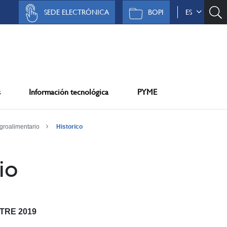
SEDE ELECTRÓNICA
BOPI
ES
s
Información tecnológica
PYME
groalimentario
Historico
io
STRE 2019