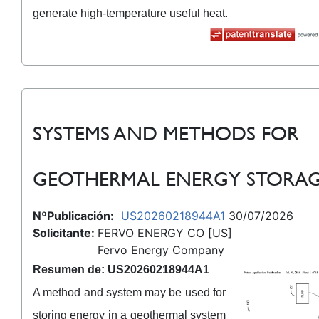
generate high-temperature useful heat.
SYSTEMS AND METHODS FOR
GEOTHERMAL ENERGY STORA
NºPublicación:
US20260218944A1
30/07/2026
Solicitante:
FERVO ENERGY CO [US]
Fervo Energy Company
Resumen de: US20260218944A1
A method and system may be used for
storing energy in a geothermal system