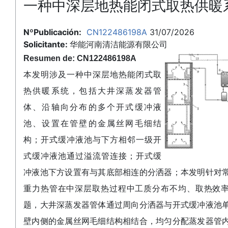
一种中深层地热能闭式取热供暖
NºPublicación:
CN122486198A
31/07/2026
Solicitante:
华能河南清洁能源有限公司
Resumen de: CN122486198A
本发明涉及一种中深层地热能闭式取
热供暖系统，包括大井深蒸发器管
体、沿轴向分布的多个开式缓冲液
池、设置在管壁的金属丝网毛细结
构；开式缓冲液池与下方相邻一级开
式缓冲液池通过溢流管连接；开式缓
冲液池下方设置有与其底部相连的分洒器；本发明针对
重力热管在中深层取热过程中工质分布不均、取热效
题，大井深蒸发器管体通过周向分洒器与开式缓冲液池
壁内侧的金属丝网毛细结构相结合，均匀分配蒸发器管