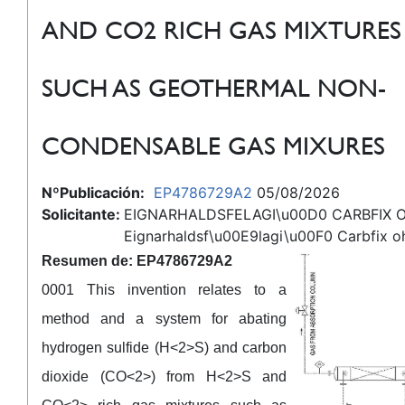
AND CO2 RICH GAS MIXTURES
SUCH AS GEOTHERMAL NON-
CONDENSABLE GAS MIXURES
NºPublicación:
EP4786729A2
05/08/2026
Solicitante:
EIGNARHALDSFELAGI\u00D0 CARBFIX OH
Eignarhaldsf\u00E9lagi\u00F0 Carbfix oh
Resumen de: EP4786729A2
0001 This invention relates to a
method and a system for abating
hydrogen sulfide (H<2>S) and carbon
dioxide (CO<2>) from H<2>S and