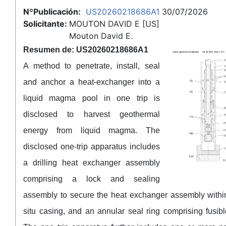
NºPublicación:
US20260218686A1
30/07/2026
Solicitante:
MOUTON DAVID E [US]
Mouton David E.
Resumen de: US20260218686A1
A method to penetrate, install, seal
and anchor a heat-exchanger into a
liquid magma pool in one trip is
disclosed to harvest geothermal
energy from liquid magma. The
disclosed one-trip apparatus includes
a drilling heat exchanger assembly
comprising a lock and sealing
assembly to secure the heat exchanger assembly within
situ casing, and an annular seal ring comprising fusibl