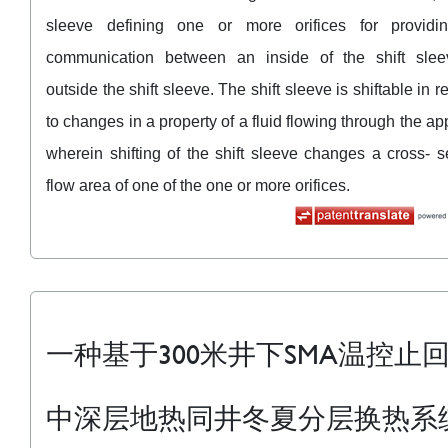
sleeve defining one or more orifices for providin
communication between an inside of the shift sle
outside the shift sleeve. The shift sleeve is shiftable in 
to changes in a property of a fluid flowing through the ap
wherein shifting of the shift sleeve changes a cross- s
flow area of one of the one or more orifices.
一种基于300米井下SMA温控止
中深层地热同井冬夏分层换热系