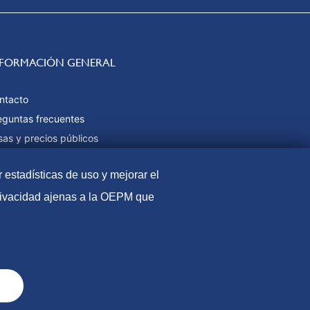
NFORMACIÓN GENERAL
ntacto
eguntas frecuentes
sas y precios públicos
rmas de pago
r estadísticas de uso y mejorar el
pa web
privacidad ajenas a la OEPM que
l
Política de Cookies
Protección de datos