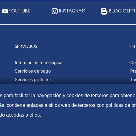
YOUTUBE
INSTAGRAM
BLOG OEPM
SERVICIOS
I
Información tecnológica
Co
Servicios de pago
Pr
Servicios gratuitos
Ta
Estadísticas
Fo
as para facilitar la navegación y cookies de terceros para obtene
Ma
s, contiene enlaces a sitios web de terceros con políticas de 
do accedas a ellos.
Accesibilidad
Aviso Lega