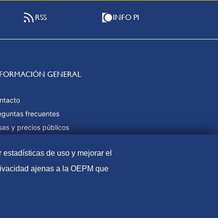
RSS
INFO PI
NFORMACIÓN GENERAL
ntacto
eguntas frecuentes
sas y precios públicos
rmas de pago
r estadísticas de uso y mejorar el
pa web
privacidad ajenas a la OEPM que
l
Política de Cookies
Protección de datos