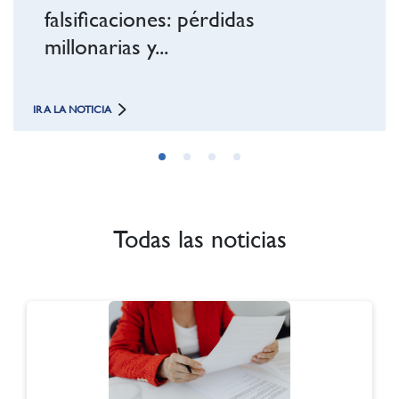
ones: pérdidas
y...
IR A LA NOTICIA
Todas las noticias