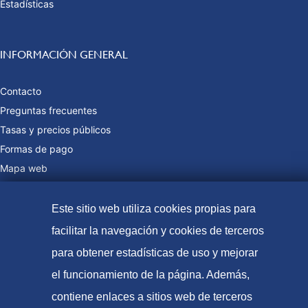
Estadísticas
INFORMACIÓN GENERAL
Contacto
Preguntas frecuentes
Tasas y precios públicos
Formas de pago
Mapa web
Este sitio web utiliza cookies propias para
© Oficina Española de Patentes y Marcas, 2023
facilitar la navegación y cookies de terceros
Accesibilidad
para obtener estadísticas de uso y mejorar
Aviso Legal
el funcionamiento de la página. Además,
contiene enlaces a sitios web de terceros
Política de Cookies