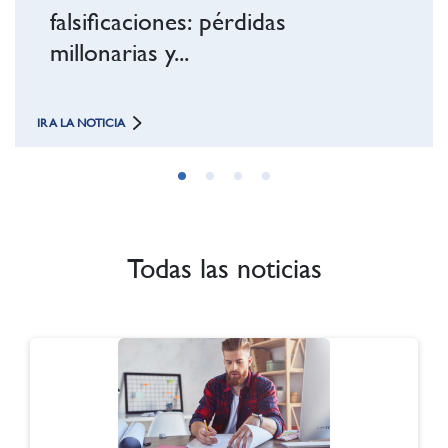
alsificaciones: pérdidas
illonarias y...
LA NOTICIA
IR A LA NOTICIA
Todas las noticias