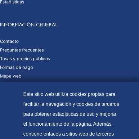
Estadísticas
INFORMACIÓN GENERAL
Contacto
Preguntas frecuentes
Tasas y precios públicos
Formas de pago
Mapa web
Este sitio web utiliza cookies propias para
© Oficina Española de Patentes y Marcas, 2023
facilitar la navegación y cookies de terceros
Accesibilidad
para obtener estadísticas de uso y mejorar
Aviso Legal
el funcionamiento de la página. Además,
contiene enlaces a sitios web de terceros
Política de Cookies