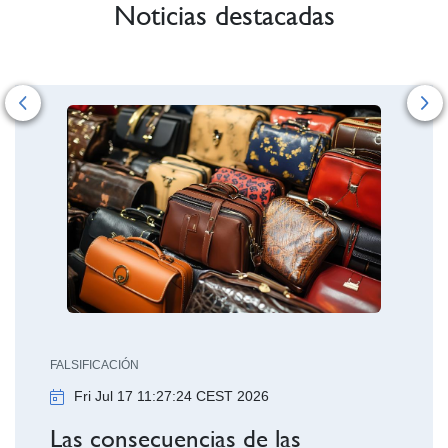
Noticias destacadas
Previous
Ne
INVENCIONES
Tue Jun 16 09
LSIFICACIÓN
Fri Jul 17 11:27:24 CEST 2026
La V Edició
OEPM ya ti
as consecuencias de las