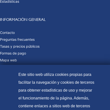
Estadísticas
INFORMACIÓN GENERAL
Contacto
Preguntas frecuentes
Tasas y precios públicos
Formas de pago
Mapa web
Este sitio web utiliza cookies propias para
© Oficina Española de Patentes y Marcas, 2023
facilitar la navegación y cookies de terceros
Accesibilidad
para obtener estadísticas de uso y mejorar
Aviso Legal
el funcionamiento de la página. Además,
contiene enlaces a sitios web de terceros
Política de Cookies