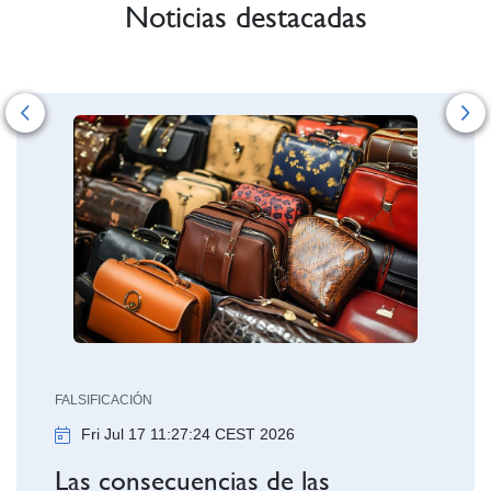
Noticias destacadas
Previous
Ne
INVENCIONES
Tue Jun 16 09:00:
ICACIÓN
 Jul 17 11:27:24 CEST 2026
La V Edición d
OEPM ya tien
consecuencias de las