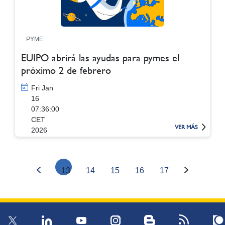
PYME
EUIPO abrirá las ayudas para pymes el
próximo 2 de febrero
Fri Jan
16
07:36:00
CET
VER MÁS
2026
13
14
15
16
17