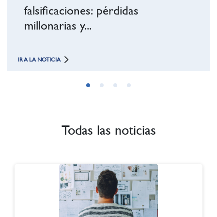
ificaciones: pérdidas
onarias y...
OTICIA
IR A LA NOTICIA
Todas las noticias