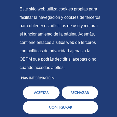
Formas de pago
Este sitio web utiliza cookies propias para
Mapa web
facilitar la navegación y cookies de terceros
para obtener estadísticas de uso y mejorar
el funcionamiento de la página. Además,
© Oficina Española de Patentes y Marcas, 2023
contiene enlaces a sitios web de terceros
Accesibilidad
con políticas de privacidad ajenas a la
Aviso Legal
OEPM que podrás decidir si aceptas o no
Política de Cookies
cuando accedas a ellos.
Protección de datos
MÁS INFORMACIÓN
ACEPTAR
RECHAZAR
CONFIGURAR