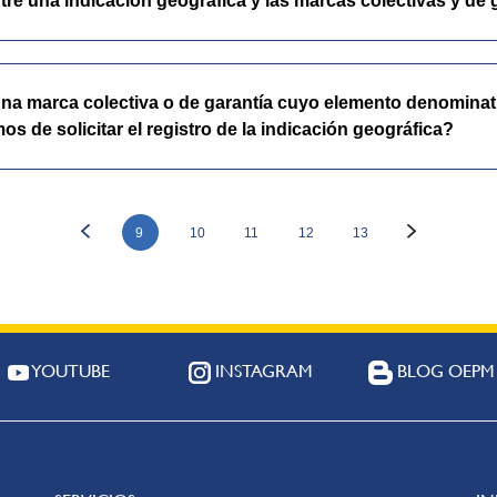
tre una indicación geográfica y las marcas colectivas y de 
na marca colectiva o de garantía cuyo elemento denominativ
s de solicitar el registro de la indicación geográfica?
9
10
11
12
13
YOUTUBE
INSTAGRAM
BLOG OEPM