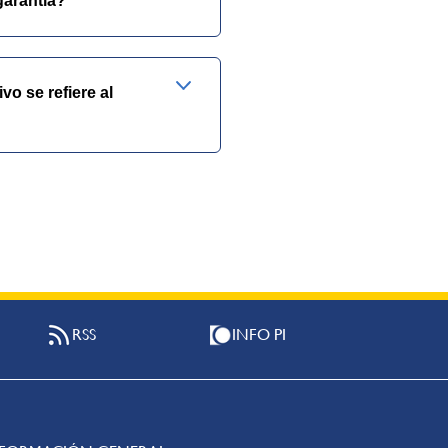
garantía?
o se refiere al
RSS
INFO PI